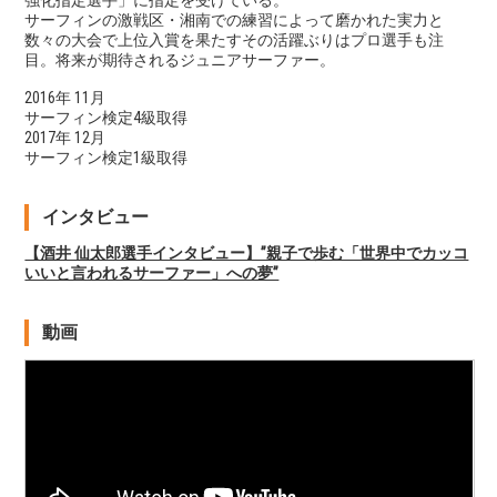
強化指定選手」に指定を受けている。
サーフィンの激戦区・湘南での練習によって磨かれた実力と
数々の大会で上位入賞を果たすその活躍ぶりはプロ選手も注
目。将来が期待されるジュニアサーファー。
2016年 11月
サーフィン検定4級取得
2017年 12月
サーフィン検定1級取得
インタビュー
【酒井 仙太郎選手インタビュー】”親子で歩む「世界中でカッコ
いいと言われるサーファー」への夢”
動画