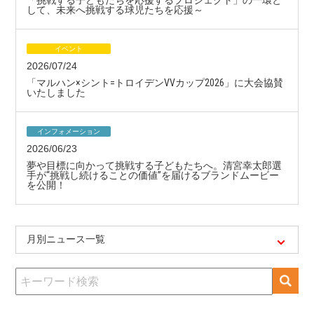
「挑戦する子どもたちを応援するプロジェクト」の一環と
して、未来へ挑戦する球児たちを応援～
イベント
2026/07/24
「マルハン×シント=トロイデンVVカップ2026」に大会協賛
いたしました
インフォメーション
2026/06/23
夢や目標に向かって挑戦する子どもたちへ。清宮幸太郎選
手が“挑戦し続けることの価値”を届けるブランドムービー
を公開！
月別ニュース一覧
検
索