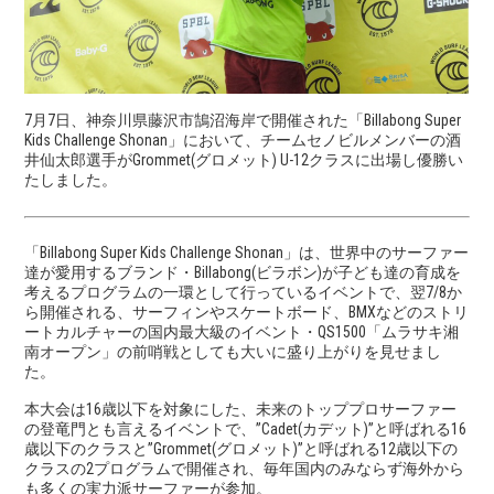
7月7日、神奈川県藤沢市鵠沼海岸で開催された「Billabong Super
Kids Challenge Shonan」において、チームセノビルメンバーの酒
井仙太郎選手がGrommet(グロメット) U-12クラスに出場し優勝い
たしました。
「Billabong Super Kids Challenge Shonan」は、世界中のサーファー
達が愛用するブランド・Billabong(ビラボン)が子ども達の育成を
考えるプログラムの一環として行っているイベントで、翌7/8か
ら開催される、サーフィンやスケートボード、BMXなどのストリ
ートカルチャーの国内最大級のイベント・
QS1500「ムラサキ湘
南オープン」
の前哨戦としても大いに盛り上がりを見せまし
た。
本大会は16歳以下を対象にした、未来のトッププロサーファー
の登竜門とも言えるイベントで、”Cadet(カデット)”と呼ばれる16
歳以下のクラスと”Grommet(グロメット)”と呼ばれる12歳以下の
クラスの2プログラムで開催され、毎年国内のみならず海外から
も多くの実力派サーファーが参加。