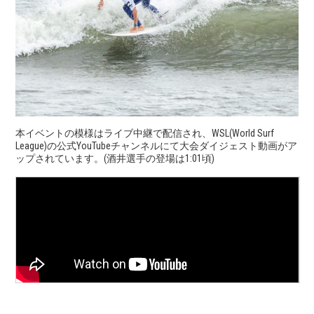
本イベントの模様はライブ中継で配信され、WSL(World Surf
League)の公式YouTubeチャンネルにて大会ダイジェスト動画がア
ップされています。(酒井選手の登場は1:01頃)