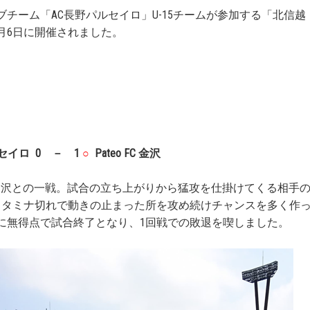
チーム「AC長野パルセイロ」U-15チームが参加する「北信越
月6日に開催されました。
セイロ 0
－ 1
○
Pateo FC 金沢
FC 金沢との一戦。試合の立ち上がりから猛攻を仕掛けてくる相手
スタミナ切れで動きの止まった所を攻め続けチャンスを多く作
に無得点で試合終了となり、1回戦での敗退を喫しました。