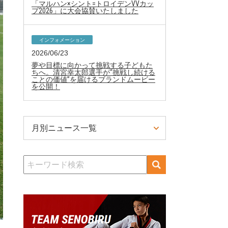
「マルハン×シント=トロイデンVVカッ
プ2026」に大会協賛いたしました
インフォメーション
2026/06/23
夢や目標に向かって挑戦する子どもた
ちへ。清宮幸太郎選手が“挑戦し続ける
ことの価値”を届けるブランドムービー
を公開！
月別ニュース一覧
検
索