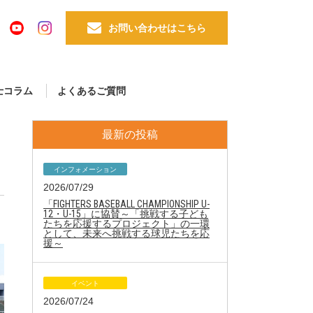
お問い合わせはこちら
士コラム
よくあるご質問
最新の投稿
インフォメーション
2026/07/29
「FIGHTERS BASEBALL CHAMPIONSHIP U-
12・U-15」に協賛～「挑戦する子ども
たちを応援するプロジェクト」の一環
として、未来へ挑戦する球児たちを応
援～
イベント
2026/07/24