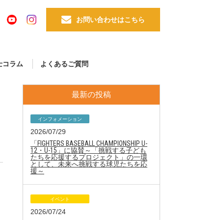
お問い合わせはこちら
士コラム
よくあるご質問
最新の投稿
インフォメーション
2026/07/29
「FIGHTERS BASEBALL CHAMPIONSHIP U-
12・U-15」に協賛～「挑戦する子ども
たちを応援するプロジェクト」の一環
として、未来へ挑戦する球児たちを応
援～
イベント
2026/07/24