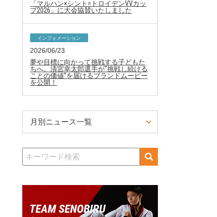
「マルハン×シント=トロイデンVVカッ
プ2026」に大会協賛いたしました
インフォメーション
2026/06/23
夢や目標に向かって挑戦する子どもた
ちへ。清宮幸太郎選手が“挑戦し続ける
ことの価値”を届けるブランドムービー
を公開！
月別ニュース一覧
検
索