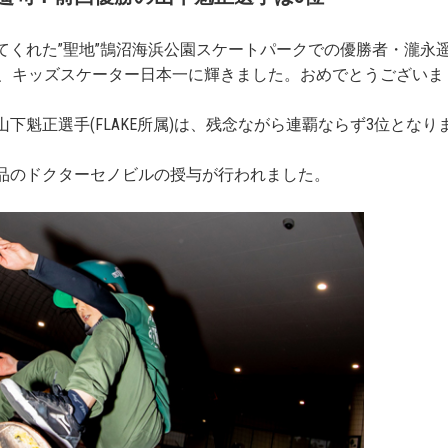
てくれた”聖地”鵠沼海浜公園スケートパークでの優勝者・瀧永
見事優勝し、キッズスケーター日本一に輝きました。おめでとうございま
魁正選手(FLAKE所属)は、残念ながら連覇ならず3位となり
品のドクターセノビルの授与が行われました。