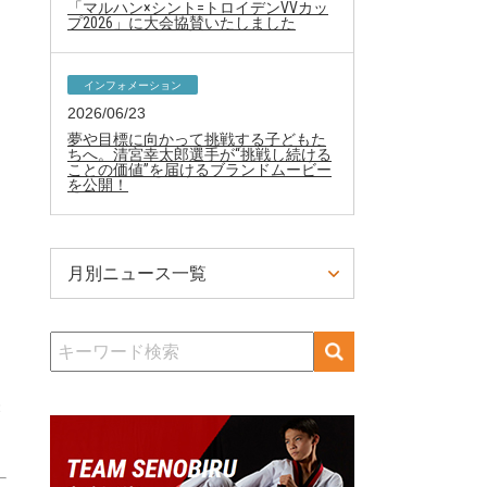
「マルハン×シント=トロイデンVVカッ
プ2026」に大会協賛いたしました
インフォメーション
2026/06/23
夢や目標に向かって挑戦する子どもた
ちへ。清宮幸太郎選手が“挑戦し続ける
ことの価値”を届けるブランドムービー
を公開！
月別ニュース一覧
検
索
3