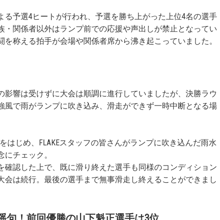
よる予選4ヒートが行われ、予選を勝ち上がった上位4名の選手
族・関係者以外はランプ前での応援や声出しが禁止となってい
闘を称える拍手が会場や関係者席から沸き起こっていました。
の影響は受けずに大会は順調に進行していましたが、決勝ラウ
に強風で雨がランプに吹き込み、滑走ができず一時中断となる場
をはじめ、FLAKEスタッフの皆さんがランプに吹き込んだ雨水
念にチェック。
を確認した上で、既に滑り終えた選手も同様のコンディション
大会は続行。最後の選手まで無事滑走し終えることができまし
遥句！前回優勝の山下魁正選手は3位