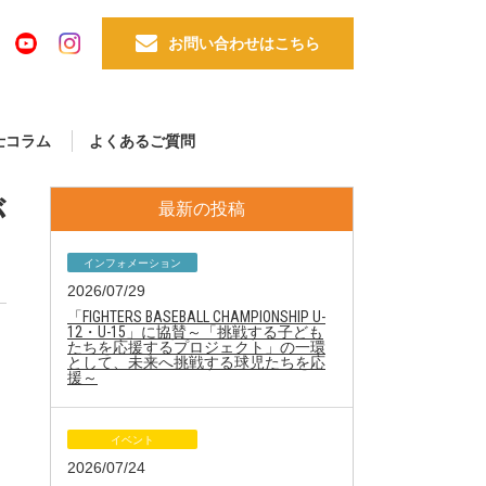
お問い合わせはこちら
士コラム
よくあるご質問
が
最新の投稿
インフォメーション
2026/07/29
「FIGHTERS BASEBALL CHAMPIONSHIP U-
12・U-15」に協賛～「挑戦する子ども
たちを応援するプロジェクト」の一環
として、未来へ挑戦する球児たちを応
援～
イベント
2026/07/24