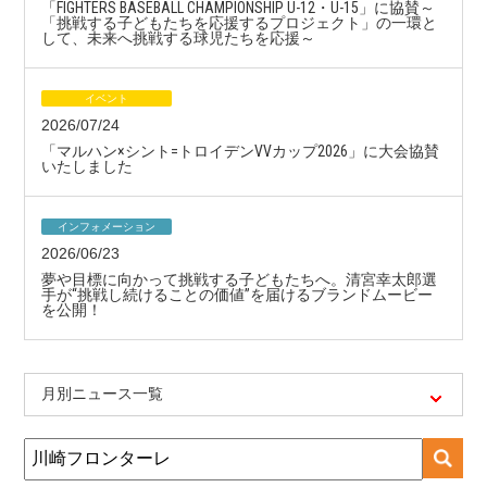
「FIGHTERS BASEBALL CHAMPIONSHIP U-12・U-15」に協賛～
「挑戦する子どもたちを応援するプロジェクト」の一環と
して、未来へ挑戦する球児たちを応援～
イベント
2026/07/24
「マルハン×シント=トロイデンVVカップ2026」に大会協賛
いたしました
インフォメーション
2026/06/23
夢や目標に向かって挑戦する子どもたちへ。清宮幸太郎選
手が“挑戦し続けることの価値”を届けるブランドムービー
を公開！
月別ニュース一覧
検
索