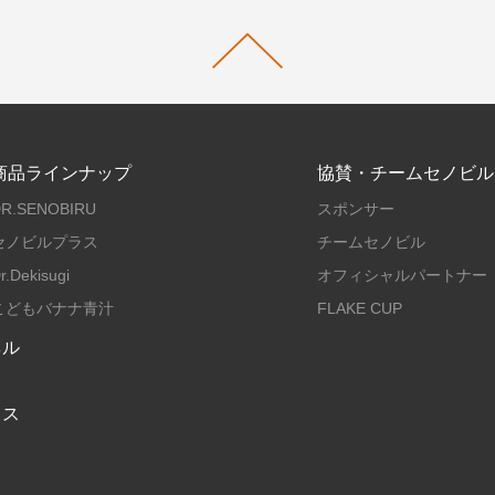
商品ラインナップ
協賛・チームセノビル
R.SENOBIRU
スポンサー
セノビルプラス
チームセノビル
r.Dekisugi
オフィシャルパートナー
こどもバナナ青汁
FLAKE CUP
ネル
イス