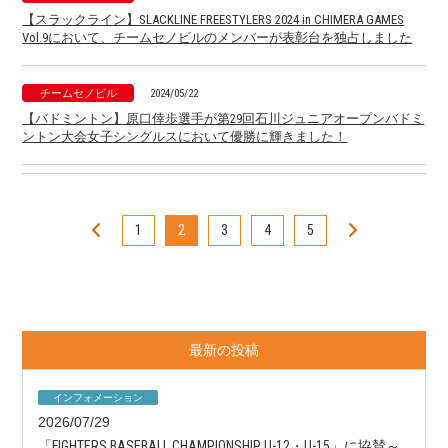
【スラックライン】SLACKLINE FREESTYLERS 2024 in CHIMERA GAMES
Vol.9において、チームセノビルのメンバーが表彰台を独占しました
チームセノビル
2024/05/22
【バドミントン】原口倖歩選手が第29回石川ジュニアオープンバドミ
ントン大会女子シングルスにおいて優勝に輝きました！
チームセノビル
2024/05/22
【ハンドボール】石原直弥選手が 第32回日・韓・中ジュニア交流競
1
2
3
4
5
技会 日本代表に2年連続でメンバー入りされました！
«
»
チームセノビル
2024/05/01
【バドミントン】砂川温香選手が第52回全国高等学校選抜バドミント
ン選手権大会において団体戦優勝、個人ダブルス優勝、個人シングル
最新の投稿
スベスト8を果たしました
インフォメーション
チームセノビル
2024/05/01
2026/07/29
【競泳】大住煌香選手が第46回JOCジュニアオリンピックカップ春季
「FIGHTERS BASEBALL CHAMPIONSHIP U-12・U-15」に協賛～