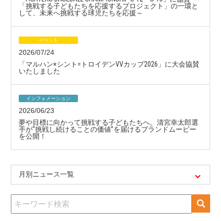
水泳競技大会100ｍバタフライで8位入賞されました！
「挑戦する子どもたちを応援するプロジェクト」の一環と
して、未来へ挑戦する球児たちを応援～
チームセノビル
2024/04/22
イベント
【バスケ】今西優斗選手・若野瑛大選手のインタビュー記事が
「TIPOFF」に掲載されました
2026/07/24
「マルハン×シント=トロイデンVVカップ2026」に大会協賛
いたしました
チームセノビル
2023/12/12
【サーフィン】酒井仙太郎選手がThe OPEN Surfing Hyugaでプロジュニ
ア初優勝！
インフォメーション
2026/06/23
夢や目標に向かって挑戦する子どもたちへ。清宮幸太郎選
手が“挑戦し続けることの価値”を届けるブランドムービー
を公開！
月別ニュース一覧
検
索