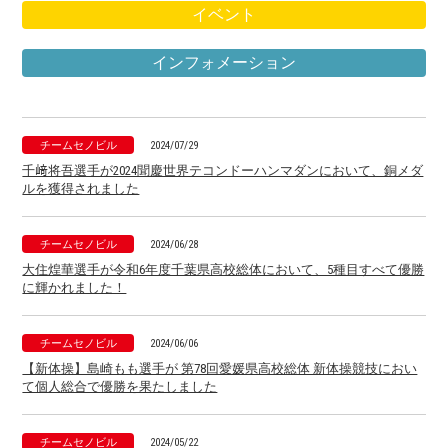
イベント
インフォメーション
チームセノビル
2024/07/29
千﨑将吾選手が2024聞慶世界テコンドーハンマダンにおいて、銅メダ
ルを獲得されました
チームセノビル
2024/06/28
大住煌華選手が令和6年度千葉県高校総体において、5種目すべて優勝
に輝かれました！
チームセノビル
2024/06/06
【新体操】島崎もも選手が 第78回愛媛県高校総体 新体操競技におい
て個人総合で優勝を果たしました
チームセノビル
2024/05/22