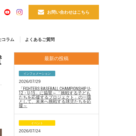
お問い合わせはこちら
士コラム
よくあるご質問
賛
最新の投稿
インフォメーション
2026/07/29
「FIGHTERS BASEBALL CHAMPIONSHIP U-
12・U-15」に協賛～「挑戦する子ども
たちを応援するプロジェクト」の一環
として、未来へ挑戦する球児たちを応
援～
イベント
2026/07/24