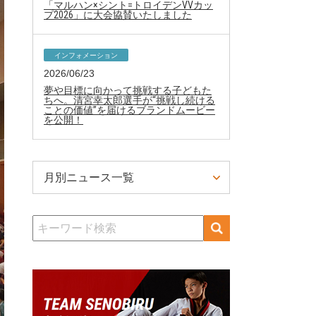
「マルハン×シント=トロイデンVVカッ
プ2026」に大会協賛いたしました
インフォメーション
2026/06/23
夢や目標に向かって挑戦する子どもた
ちへ。清宮幸太郎選手が“挑戦し続ける
ことの価値”を届けるブランドムービー
を公開！
月別ニュース一覧
検
索