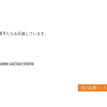
。
選手たちを応援しています。
kagawa-cup?usp=sharing
次の記事へ