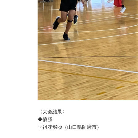
〈大会結果〉
◆優勝
玉祖花燃ゆ
（山口県
防府市
）