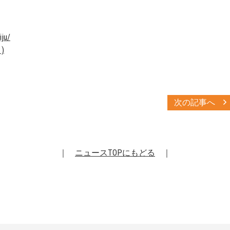
iju/
)
次の記事へ
｜
ニュースTOPにもどる
｜