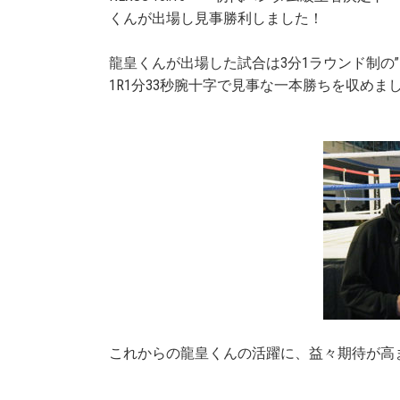
くんが出場し見事勝利しました！
龍皇くんが出場した試合は3分1ラウンド制の”NEXU
1R1分33秒腕十字で見事な一本勝ちを収めま
これからの龍皇くんの活躍に、益々期待が高