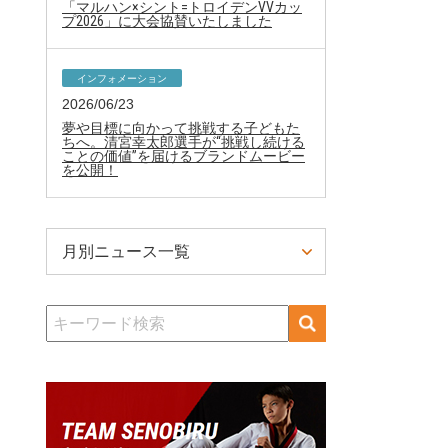
「マルハン×シント=トロイデンVVカッ
プ2026」に大会協賛いたしました
インフォメーション
2026/06/23
夢や目標に向かって挑戦する子どもた
ちへ。清宮幸太郎選手が“挑戦し続ける
ことの価値”を届けるブランドムービー
を公開！
月別ニュース一覧
検
索