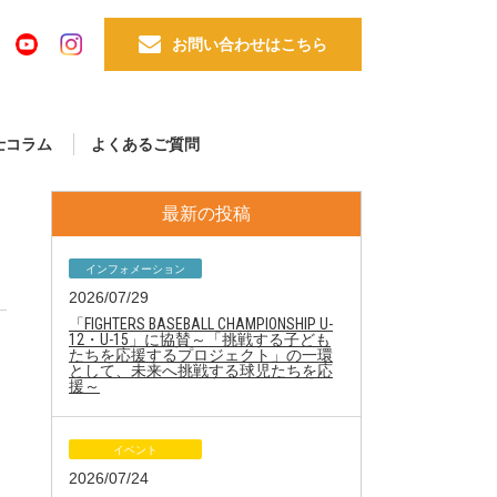
お問い合わせはこちら
士コラム
よくあるご質問
最新の投稿
インフォメーション
2026/07/29
「FIGHTERS BASEBALL CHAMPIONSHIP U-
12・U-15」に協賛～「挑戦する子ども
たちを応援するプロジェクト」の一環
として、未来へ挑戦する球児たちを応
援～
イベント
2026/07/24