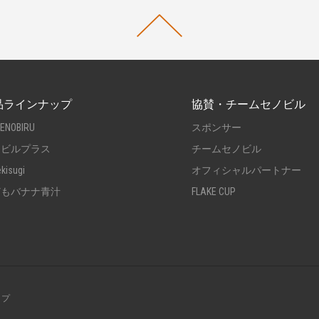
品ラインナップ
協賛・チームセノビル
SENOBIRU
スポンサー
ノビルプラス
チームセノビル
ekisugi
オフィシャルパートナー
どもバナナ青汁
FLAKE CUP
ップ