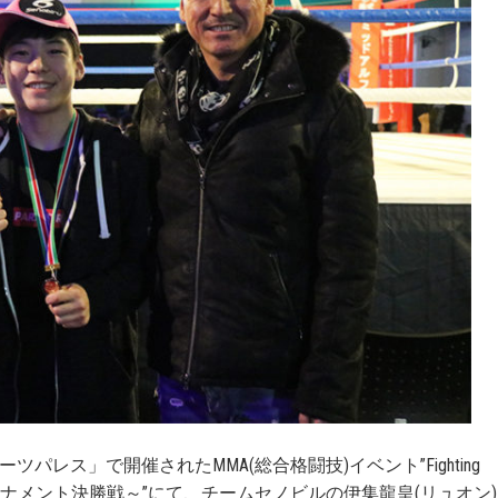
ーツパレス」で開催されたMMA(総合格闘技)イベント”Fighting
定トーナメント決勝戦～”にて、チームセノビルの伊集龍皇(リュオン)