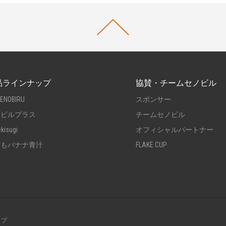
品ラインナップ
協賛・チームセノビル
SENOBIRU
スポンサー
ノビルプラス
チームセノビル
ekisugi
オフィシャルパートナー
どもバナナ青汁
FLAKE CUP
ップ