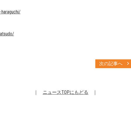
-haraguchi/
matsudo/
次の記事へ
｜
ニュースTOPにもどる
｜