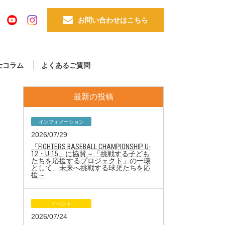
お問い合わせはこちら
士コラム
よくあるご質問
最新の投稿
インフォメーション
2026/07/29
「FIGHTERS BASEBALL CHAMPIONSHIP U-
12・U-15」に協賛～「挑戦する子ども
たちを応援するプロジェクト」の一環
として、未来へ挑戦する球児たちを応
援～
イベント
2026/07/24