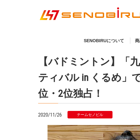
SENOBIRUについて
商
【バドミントン】「九
ティバル in くるめ
位・2位独占！
2020/11/26
チームセノビル