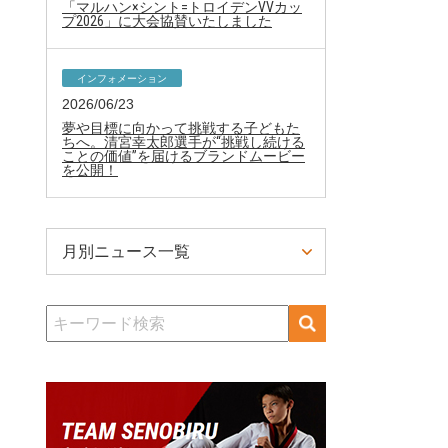
「マルハン×シント=トロイデンVVカッ
プ2026」に大会協賛いたしました
インフォメーション
2026/06/23
夢や目標に向かって挑戦する子どもた
ちへ。清宮幸太郎選手が“挑戦し続ける
ことの価値”を届けるブランドムービー
を公開！
月別ニュース一覧
検
索