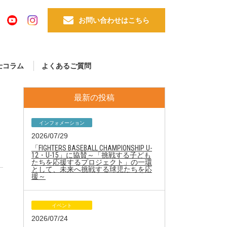
お問い合わせはこちら
士コラム
よくあるご質問
最新の投稿
インフォメーション
2026/07/29
「FIGHTERS BASEBALL CHAMPIONSHIP U-
12・U-15」に協賛～「挑戦する子ども
たちを応援するプロジェクト」の一環
として、未来へ挑戦する球児たちを応
援～
イベント
2026/07/24