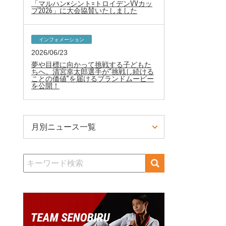
「マルハン×シント=トロイデンVVカッ
プ2026」に大会協賛いたしました
インフォメーション
2026/06/23
夢や目標に向かって挑戦する子どもた
ちへ。清宮幸太郎選手が“挑戦し続ける
ことの価値”を届けるブランドムービー
を公開！
月別ニュース一覧
検
索