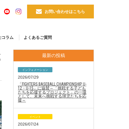
お問い合わせはこちら
士コラム
よくあるご質問
試
最新の投稿
インフォメーション
2026/07/29
「FIGHTERS BASEBALL CHAMPIONSHIP U-
12・U-15」に協賛～「挑戦する子ども
たちを応援するプロジェクト」の一環
として、未来へ挑戦する球児たちを応
援～
イベント
2026/07/24