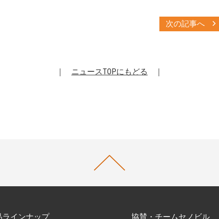
次の記事へ
｜
ニュースTOPにもどる
｜
品ラインナップ
協賛・チームセノビル