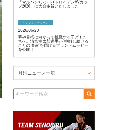
「マルハン×シント=トロイデンVVカッ
プ2026」に大会協賛いたしました
インフォメーション
2026/06/23
夢や目標に向かって挑戦する子どもた
ちへ。清宮幸太郎選手が“挑戦し続ける
ことの価値”を届けるブランドムービー
を公開！
月別ニュース一覧
検
索