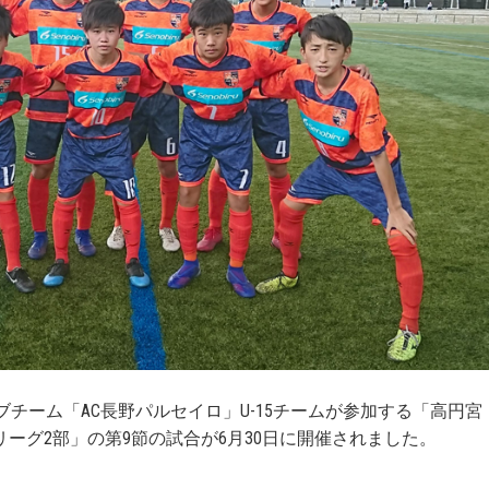
チーム「AC長野パルセイロ」U-15チームが参加する「高円宮
北信越リーグ2部」の第9節の試合が6月30日に開催されました。