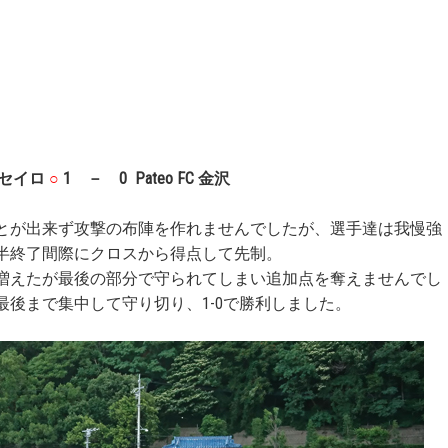
ルセイロ
○
1 － 0 Pateo FC 金沢
とが出来ず攻撃の布陣を作れませんでしたが、選手達は我慢強
半終了間際にクロスから得点して先制。
増えたが最後の部分で守られてしまい追加点を奪えませんでし
後まで集中して守り切り、1-0で勝利しました。