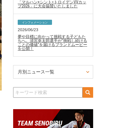
「マルハン×シント=トロイデンVVカッ
プ2026」に大会協賛いたしました
インフォメーション
2026/06/23
夢や目標に向かって挑戦する子どもた
ちへ。清宮幸太郎選手が“挑戦し続ける
ことの価値”を届けるブランドムービー
を公開！
月別ニュース一覧
検
索