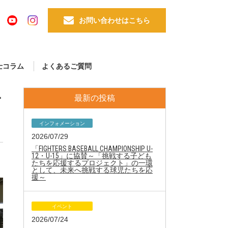
お問い合わせはこちら
士コラム
よくあるご質問
ケ
最新の投稿
インフォメーション
2026/07/29
「FIGHTERS BASEBALL CHAMPIONSHIP U-
12・U-15」に協賛～「挑戦する子ども
たちを応援するプロジェクト」の一環
として、未来へ挑戦する球児たちを応
援～
イベント
2026/07/24