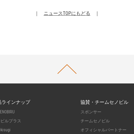
｜
ニュースTOPにもどる
｜
品ラインナップ
協賛・チームセノビル
SENOBIRU
スポンサー
ノビルプラス
チームセノビル
ekisugi
オフィシャルパートナー