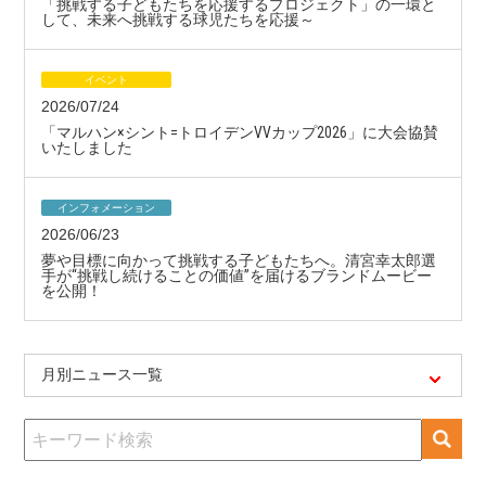
「挑戦する子どもたちを応援するプロジェクト」の一環と
して、未来へ挑戦する球児たちを応援～
イベント
2026/07/24
「マルハン×シント=トロイデンVVカップ2026」に大会協賛
いたしました
インフォメーション
2026/06/23
夢や目標に向かって挑戦する子どもたちへ。清宮幸太郎選
手が“挑戦し続けることの価値”を届けるブランドムービー
を公開！
月別ニュース一覧
検
索