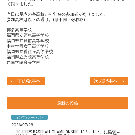
て頂きました。
当日は県内の各高校から91名の参加者がありました。
参加高校は以下の通り。(順不同・敬称略)
博多高等学校
福岡県立須恵高等学校
福岡県立筑前高等学校
中村学園女子高等学校
福岡県立香住丘高等学校
福岡県立光陵高等学校
西南学院高等学校
前の記事へ
次の記事へ
最新の投稿
インフォメーション
2026/07/29
「FIGHTERS BASEBALL CHAMPIONSHIP U-12・U-15」に協賛～