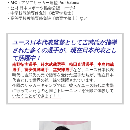
・AFC：アジアサッカー連盟 Pro-Diploma
・公財 日本スポーツ協会公認 コーチ4
・中学校教諭専修免許〔教育学修士〕
・高等学校教諭専修免許〔教育学修士〕など
ユース日本代表監督として吉武氏が指導
された多くの選手が、現在日本代表とし
て活躍中！
南野拓実選手
、
鈴木武蔵選手
、
植田直通選手
、
中島翔哉
選手
、
冨安健洋選手
、
堂安律選手
など、ユース日本代表
時代に吉武氏の元で指導を受けた選手たちが、現在日本
代表として世界の第一線で活躍されています。
今回のサッカーキャンプでは、
彼らがユース時代に実際
に行っていたものと同じトレーニングを実際に体験して
いたくことができます！！