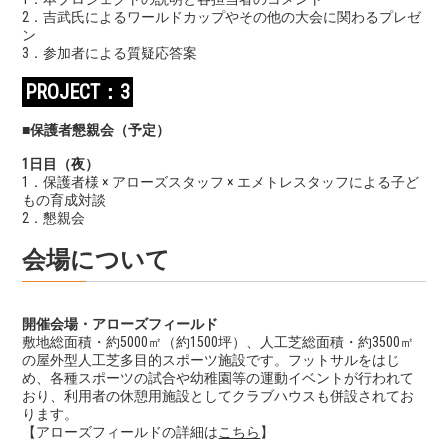
2．吉武氏によるワールドカップやその他の大会に関わるプレゼ
ン
3．参加者による質疑応答案
PROJECT：3
■保護者懇親会（予定）
1日目（夜）
1．保護者様 × アローズスタッフ × エメトレスタッフによる子ど
もの育成対談
2．懇親会
会場について
開催会場・アローズフィールド
敷地総面積・約5000㎡（約1500坪）、
人工芝総面積・約3500㎡
の屋外型人工芝多目的スポーツ施設です。フットサルをはじ
め、各種スポーツの試合や幼稚園等の運動イベントが行われて
おり、利用者の休憩用施設としてクラブハウスも併設されてお
ります。
【アローズフィールドの詳細は
こちら
】