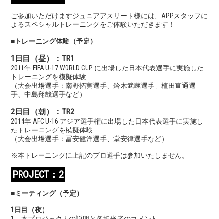
ご参加いただけますジュニアアスリート様には、APPスタッフに
よるスペシャルトレーニングをご体験いただきます！
■トレーニング体験（予定）
1日目（昼）：TR1
2011年 FIFA U-17 WORLD CUP に出場した日本代表選手に実施した
トレーニングを模擬体験
（大会出場選手：南野拓実選手、鈴木武蔵選手、植田直通選
手、中島翔哉選手など）
2日目（朝）：TR2
2014年 AFC U-16 アジア選手権に出場した日本代表選手に実施し
たトレーニングを模擬体験
（大会出場選手：冨安健洋選手、堂安律選手など）
※本トレーニングに上記のプロ選手は参加いたしません。
PROJECT：2
■ミーティング（予定）
1日目（夜）
1．本プロジェクトの説明と各担当者のコメント