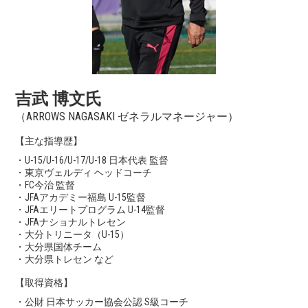
吉武 博文
氏
（ARROWS NAGASAKI ゼネラルマネージャー）
【主な指導歴】
・U-15/U-16/U-17/U-18 日本代表 監督
・東京ヴェルディ ヘッドコーチ
・FC今治 監督
・JFAアカデミー福島 U-15監督
・JFAエリートプログラム U-14監督
・JFAナショナルトレセン
・大分トリニータ（U-15）
・大分県国体チーム
・大分県トレセン など
【取得資格】
・公財 日本サッカー協会公認 S級コーチ