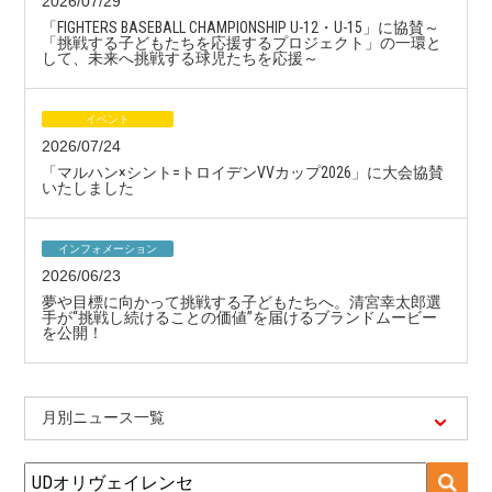
2026/07/29
「FIGHTERS BASEBALL CHAMPIONSHIP U-12・U-15」に協賛～
「挑戦する子どもたちを応援するプロジェクト」の一環と
して、未来へ挑戦する球児たちを応援～
イベント
2026/07/24
「マルハン×シント=トロイデンVVカップ2026」に大会協賛
いたしました
インフォメーション
2026/06/23
夢や目標に向かって挑戦する子どもたちへ。清宮幸太郎選
手が“挑戦し続けることの価値”を届けるブランドムービー
を公開！
月別ニュース一覧
検